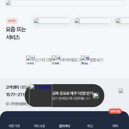
HOT
요즘 뜨는
서비스
인스타그램
네이버블로그
웹툰보기
고객센터
(평일 08:00 ~ 17:00)
공짜 응모로 매주 1만원 받기
1577-2111
>
많이 참여할수록 당첨확률 UP!
©
(주)한국문화진흥
. All Rights Reserved.
무료적립
쿠폰거래
캐쉬사용
컬쳐캐쉬
게임
혜택