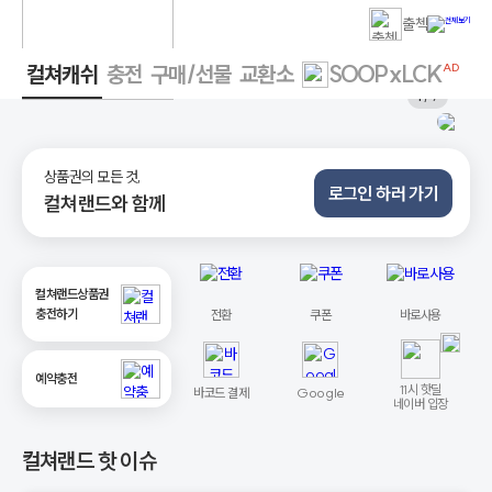
출첵
컬쳐캐쉬
충전
구매/선물
교환소
SOOPxLCK
AD
1
/ 7
상품권의 모든 것,
로그인 하러 가기
컬쳐랜드와 함께
컬쳐랜드상품권
충전하기
전환
쿠폰
바로사용
예약충전
11시 핫딜
바코드 결제
Google
네이버 입장
컬쳐랜드 핫 이슈