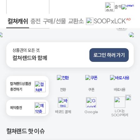
출첵
컬쳐캐쉬
충전
구매/선물
교환소
SOOPxLCK
AD
1
/ 7
상품권의 모든 것,
로그인 하러 가기
컬쳐랜드와 함께
컬쳐랜드상품권
충전하기
전환
쿠폰
바로사용
예약충전
LCK는
바코드 결제
Google
SOOP에서
컬쳐랜드 핫 이슈