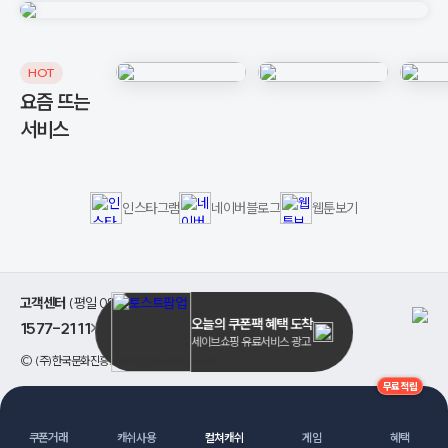
HOT
요즘 뜨는
서비스
인스타그램
네이버블로그
웹툰보기
고객센터
(평일 08:00 ~ 17:00)
오늘의 쿠폰팩 혜택 도착
1577-2111
>
세이브쇼핑 유료서비스 광고
©
(주)한국문화진흥
. All Rights Reserved.
무료적립
쿠폰거래
캐쉬사용
컬쳐캐쉬
게임
혜택