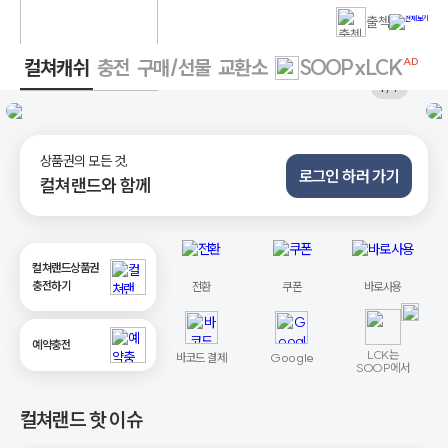
출첵
컬쳐캐쉬
충전
구매/선물
교환소
SOOPxLCK
AD
1
/ 7
상품권의 모든 것,
로그인 하러 가기
컬쳐랜드와 함께
컬쳐랜드상품권
충전하기
전환
쿠폰
바로사용
예약충전
LCK는
바코드 결제
Google
SOOP에서
컬쳐랜드 핫 이슈