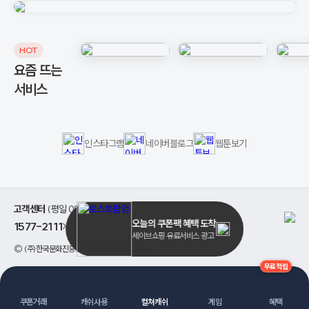
HOT
요즘 뜨는
서비스
인스타그램
네이버블로그
웹툰보기
고객센터
(평일 08:00 ~ 17:00)
오늘의 쿠폰팩 혜택 도착
1577-2111
>
세이브쇼핑 유료서비스 광고
©
(주)한국문화진흥
. All Rights Reserved.
무료적립
쿠폰거래
캐쉬사용
컬쳐캐쉬
게임
혜택